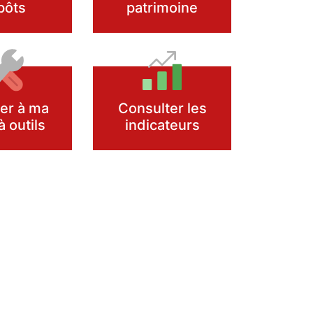
pôts
patrimoine
er à ma
Consulter les
à outils
indicateurs