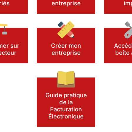
riés
entreprise
im
mer sur
Créer mon
Accéd
ecteur
entreprise
boîte 
Guide pratique
de la
Facturation
Électronique