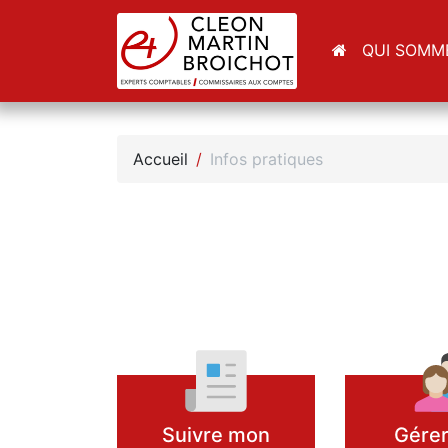
QUI SOMM
Accueil
/
Infos pratiques
Suivre mon
Gére