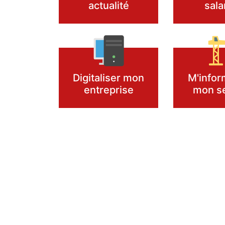
actualité
sala
Digitaliser mon
M'infor
entreprise
mon s